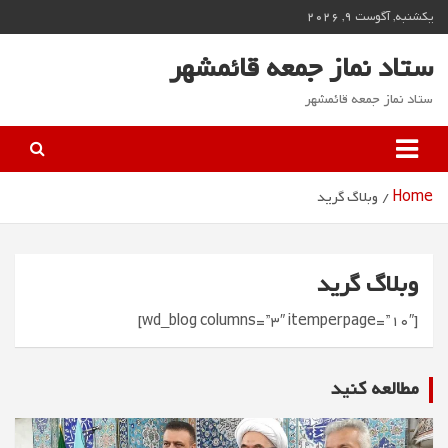
Ski
یکشنبه, آگوست 9, 2026
t
conten
ستاد نماز جمعه قائمشهر
ستاد نماز جمعه قائمشهر
Home
وبلاگ گرید
وبلاگ گرید
[wd_blog columns=”3″ itemperpage=”10″]
مطالعه كنيد