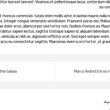
itor laoreet laoreet. Vivamus et pellentesque lacus, a interdum nib
eu con
 rhoncus commodo, turpis enim mollis ante, in lacinia mauris nulla no
a. Integer congue venenatis vestibulum. Praesent purus nisi, finibu
. Cras dolor eros, ullamcorper sed tortor non, facilisis rhoncus ex. Ma
itur sapien lectus, sagittis tristique sapien id, aliquam bibendu
 vehicula ac nibh ac, dignissim efficitur erat. Sed eget semper enim,
 arcu eu consectetur sagittis. Maecenas viverra orci tortor, ut gravi
 the Galaxy
Marco Andretti in no r
ید