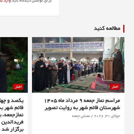
برای نوشتن دیدگاه باید
وارد ب
مطالعه كنيد
اخبار
اخبار
مراسم نماز جمعه 9 مرداد ماه 1405
یکصد و چه
شهرستان قائم شهر به روایت تصویر
قائم شهر به
نمازجمعه، ب
جولای 31, 2026
مصلی جمعه
فریدالدین ح
برگزار شد 