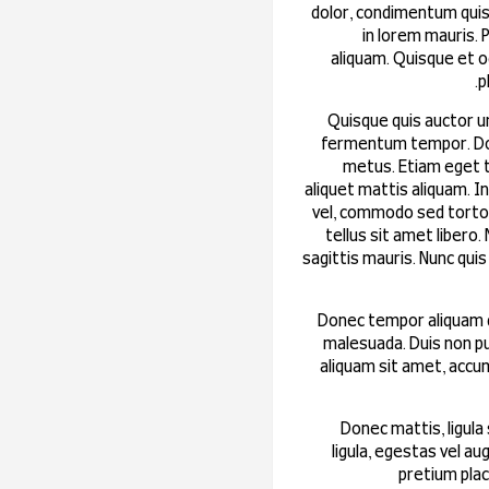
dolor, condimentum quis 
in lorem mauris. P
aliquam. Quisque et od
p
Quisque quis auctor urn
fermentum tempor. Donec
metus. Etiam eget t
aliquet mattis aliquam. In
vel, commodo sed tortor.
tellus sit amet libero.
sagittis mauris. Nunc quis 
Donec tempor aliquam du
malesuada. Duis non pur
aliquam sit amet, accum
Donec mattis, ligula
ligula, egestas vel au
pretium place