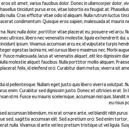
eros sit amet, varius faucibus dolor. Donec in ullamcorper dolor, viv
hasellus tincidunt purus eros, vitae lobortis ex feugiat at. Phasellus
io nulla. Cras efficitur vitae odio id aliquam. Nulla rutrum luctus tin
lacerat condimentum. Quisque eros sapien, malesuada at mauris nec,
a. Nunc nulla dolor, porttitor vitae placerat eu, posuere vel arcu. Nu
 ultrices, libero nec venenatis molestie, ligula ex hendrerit dui, 
incidunt ipsum. Vivamus accumsan arcu ex, id vulputate turpis hend
teger egestas lacinia mi, vel cursus libero maximus nec. Morbi augue 
 Fusce malesuada, lacus at venenatis aliquet, elit leo dignissim d
 Nulla molestie aliquet faucibus. Nulla porttitor mollis aliquam. Prae
placerat felis, id eleifend orci. Curabitur diam metus, viverra sit ame
i id pellentesque. Nullam eget justo quis libero viverra volutpat. N
us enim. Curabitur sed dignissim justo. Donec et ultricies erat. In
san id mi. Fusce eu mauris scelerisque, accumsan nisl quis, blandit
eu risus po
 sed accumsan bibendum, mi erat ornare ante, vel blandit nibh puru
gue sed, sagittis accumsan elit. Sed a pretium orci. Sed enim tortor, 
rat nulla. Vivamus id ante vel leo pretium tristique ut vel ligula. Su