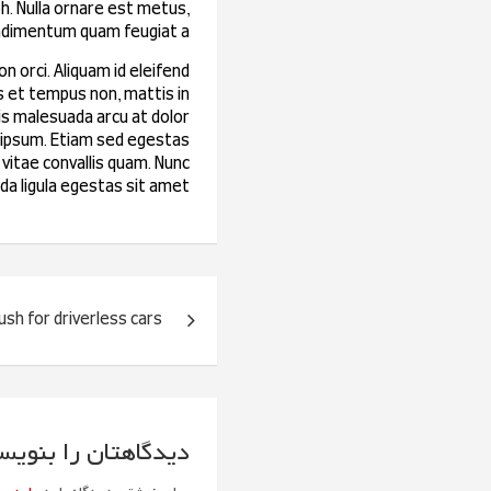
h. Nulla ornare est metus,
dimentum quam feugiat a.
n orci. Aliquam id eleifend
s et tempus non, mattis in
uris malesuada arcu at dolor
m ipsum. Etiam sed egestas
 vitae convallis quam. Nunc
da ligula egestas sit amet.
راهبری
ush for driverless cars
نوشته
دیدگاهتان را بنویس