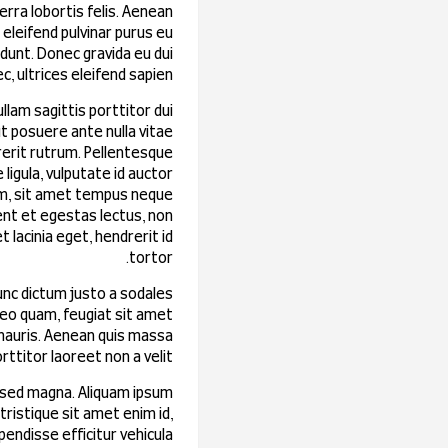
erra lobortis felis. Aenean
 eleifend pulvinar purus eu
cidunt. Donec gravida eu dui
 ultrices eleifend sapien.
llam sagittis porttitor dui
ut posuere ante nulla vitae
rerit rutrum. Pellentesque
ligula, vulputate id auctor
iam, sit amet tempus neque
sent et egestas lectus, non
t lacinia eget, hendrerit id
tortor.
unc dictum justo a sodales
 leo quam, feugiat sit amet
 mauris. Aenean quis massa
rttitor laoreet non a velit.
s sed magna. Aliquam ipsum
tristique sit amet enim id,
spendisse efficitur vehicula