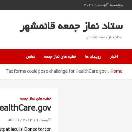
Ski
پنج‌شنبه, آگوست 6, 2026
t
conten
ستاد نماز جمعه قائمشهر
ستاد نماز جمعه قائمشهر
اخبار
رویداد ها
خطبه های نماز جمعه
تماس
Tax forms could pose challenge for HealthCare.gov
Home
خطبه های نماز جمعه
HealthCare.gov
آگوست 31, 2014
admin
tpat iaculis. Donec tortor