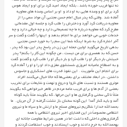
نه تنها فریب خورده باشد ، بلکه ایجاد امید کرد برای او و ایجاد هوس
کرد برای او و وعده هایی به او داد و او بر اساس وعده های معاویه
آماده شد . وقتی که پدر عیال امام حسن مجتبی آن مواد سمی را از
معاویه دریافت کرد آورد و دخترش را طلب کرد و جلسه اول مقدماتی
مطرح کرد که معاویه درباره ما چه تصمیماتی ‌دارد و چه خیالی دارد و چه
خدمات خوبی می خواهد برای ما انجام بدهد و اینها را گفت و گفت و سر
آخر اشاره کرد به شرط اینکه شما این سم را به خورد حسن مجتبی
بدهی تاریخ می‌گوید اولین جمله این زن در پاسخ پدر این بود که پدر ،
حسن که بد همسری برای من نیست ، من چگونه این کار را بکنم؟ پدر
خبیثش بار دیگر او را طلب کرد و بار دیگر او را طلب کرد و گفت‌و گفت
و به اصطلاح عامیانه امروزی شستشوی مغزی داد او را و او را آماده کرد
برای انجام این مأموریت . این نفوذ قدرت های استکباری و جاسوس
داشتن ، در ابعاد مختلف برای بعضی‌ها که حالا خیال می‌کنند افراد
موثری هستند و نسبت های ناروا و دروغ و تهمت و شایعات برای تخریب
بعضی از آدم ها و برای فریب عامه مردم در ظاهر خیرخواهی که بگویند
مثلاً تا کی سختی و گرفتاری ها و این حرفها ، که بگویند مثلاً باید کوتاه
آمد و باید کنار آمد! این گونه سخنان باز نشئت گرفته از آن جریان . ما
بحمدالله خدارا شاکریم نیروهای مسلح ما و ارتش ما و سپاه ما و نیروی
انتظامی مخصوصاً در این قضایای اخیر نیروی انتظامی با همه
گرفتاری‌های داخلی که داشت اما در همین شرایط مقاومت جانانه ای
بهحمدالله به خرج دادند و خوب ایستادند و خوب استقامت کردند و