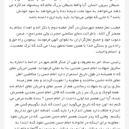
شیطان بیرون انسان. آیا واقعا شیطان بزرگ عالم که پیشنهاد مذاکره می
دهد می‌خواهد به سود ملت نتیجه بده یا می‌خواهد به سود خودش
باشد؟ تا جایی که مؤمن می‌تواند باید پایداری داشته باشد.
خطیب نمازجمعه شهرستان در آغاز خطبه دوم با ذکر اله و اهداء سلام به
محضر آل الله ، با قرائت دعای سلامتی حضرت ولی عصر«عج»، ضمن
دعوت خود و جمیع نمازگزاران به تقوای الهی فرمودند: پیمودن راه حق و
راه دین و بندگی خدا با همین معنا تحقق پیدا می کند که ترک معصیت
و انجام واجبات .
رئیس ستاد امر به معروف و نهی از منکر قائم شهر در ادامه با اشاره به
سالروز شهادت امام حسن مجتبی بنا به نقلی فرمودند: همین جریان نفاق
که تا همیشه در طول تاریخ استمرار دارد امام حسن را منافقین اهل
نفاق خانه نشین ساختند و معاویه را تقویت کردند و بعد هم زمینه
سازی برای به شهادت رساندن هم از مسیر نفاق و جریان نفاق انجام شد
. همه کوچک و بزرگ سر زبان هاست که قاتل امام حسن مجتبی همسرش
شده؛ آیا این همسر عداوتی داشت از امام حسن ؟ بنده طلبه عرض می
کنم نه؛ اون چه که تاریخ می‌گوید این است که باید بگوییم کسی هر
اندازه خلاف دارد همان اندازه را باید گفت. اضافه اش حق نداریم
بکنیم . وقتی که پدر خبیث همسر امام حسن مجتبی ، که در جریان نفوذ
، معاویه برای اینکه در خانواده امام حسن مجتبی نفوذ کنه ابتدا به
سراغ پدر پدر عیالش رفت و پدر عیالش به سرعت و آگاهانه خام شد .