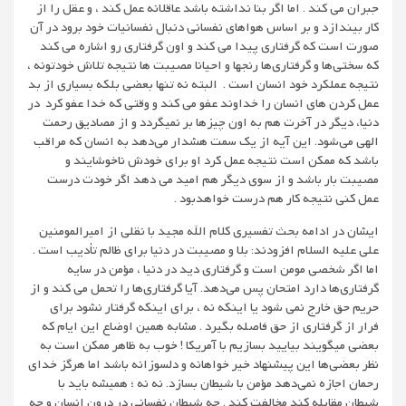
جبران می کند . اما اگر بنا نداشته باشد عاقلانه عمل کند ، و عقل را از
کار بیندازد و بر اساس هواهای نفسانی دنبال نفسانیات خود برود در آن
صورت است که گرفتاری پیدا می کند و اون گرفتاری رو اشاره می کند
که سختی‌ها و گرفتاری‌ها رنجها و احیانا مصیبت ها نتیجه تلاش خودتونه ،
نتیجه عملکرد خود انسان است . البته نه تنها بعضی بلکه بسیاری از بد
عمل کردن های انسان را خداوند عفو می کند و وقتی که خدا عفو کرد در
دنیا، دیگر در آخرت هم به اون چیزها بر نمیگردد و از مصادیق رحمت
الهی می‌شود. این آیه از یک سمت هشدار می‌دهد به انسان که مراقب
باشد که ممکن است نتیجه عمل کرد او برای خودش ناخوشایند و
مصیبت بار باشد و از سوی دیگر هم امید می دهد اگر خودت درست
عمل کنی نتیجه کار هم درست خواهدبود .
ایشان در ادامه بحث تفسیری کلام الله مجید با نقلی از امیرالمومنین
علی علیه السلام افزودند: بلا و مصیبت در دنیا برای ظالم تأدیب است .
اما اگر شخصی مومن است و گرفتاری دید در دنیا ، مؤمن در سایه
گرفتاری‌ها دارد امتحان پس می‌دهد. آیا گرفتاری‌ها را تحمل می کند و از
حریم حق خارج نمی شود یا اینکه نه ، برای اینکه گرفتار نشود برای
فرار از گرفتاری از حق فاصله بگیرد . مشابه همین اوضاع این ایام که
بعضی میگویند بیایید بسازیم با آمریکا ! خوب به ظاهر ممکن است به
نظر بعضی‌ها این پیشنهاد خیر خواهانه و دلسوزانه باشد اما هرگز خدای
رحمان اجازه نمی‌دهد مؤمن با شیطان بسازد. نه نه ؛ همیشه باید با
شیطان مقابله کند مخالفت کند . چه شیطان نفسانی در درون انسان و چه