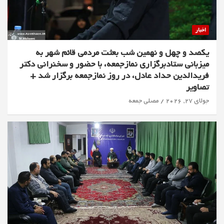
اخبار
یکصد و چهل و نهمین شب بعثت مردمی قائم شهر به
میزبانی ستادبرگزاری نمازجمعه، با حضور و سخنرانی دکتر
فریدالدین حداد عادل، در روز نمازجمعه برگزار شد +
تصاویر
جولای 27, 2026
مصلی جمعه