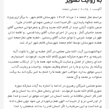
به روایت تصویر
آگوست 1, 2025
مصلی جمعه
مراسم نماز جمعه 10 مرداد 1404 شهرستان قائم شهر ، با برگزاری ویژه
برنامه شکوه پایداری ، (گرامیداشت اربعین شهدای اقتدار ملی) ،
ضمن تلاوت آیاتی چند از کلام الله مجید و ذکر و شعرخوانی حماسی آقای
محمد حاجیان آغاز ، و پس از اجرای جناب آقای رضا قدمی ، و اقامه اذان
ظهر در موعد شرعی با نوای جناب آقای رستمی ، خطبه های نمازجمعه این
هفته شهرستان توسط امام جمعه شهرستان قائم شهر ایراد شد.
ابوالشهیدین آیت الله علی معلمی در آغاز خطبه ی اول با تلاوت آیه
شریفه ی 30 سوره مبارکه شوری کلام الله مجید، فرمودند: امیدوارم
خدای رحمان از فضل و عنایت کریمانه خود همه ما را از ارتکاب معصیت
و گناه باز بدارد و ما را در انجام وظایف محوله ، واجبات و رعایت آداب
دینی موفق بدارد؛ عواقب امور همه ما را ختم به خیر بگرداند به برکت
صلوات بر محمد و آل محمد.
عضو مجلس خبرگان رهبری در ادامه با اشاره به آیات مبارکه سوره
شوری کلام الله مجید فرمودند : خدای رحمان عقل داد به انسان و هر
قدر کار انسان عاقلانه تر باشد انسان در امورات موفق تر است و خدا هم
از او راضی تر و از تاییدات الهی هم برخوردار می شود چون عقل داده‌
ی خداست و این سرمایه را اگر انسان قدر را بداند ضعفش را خدا