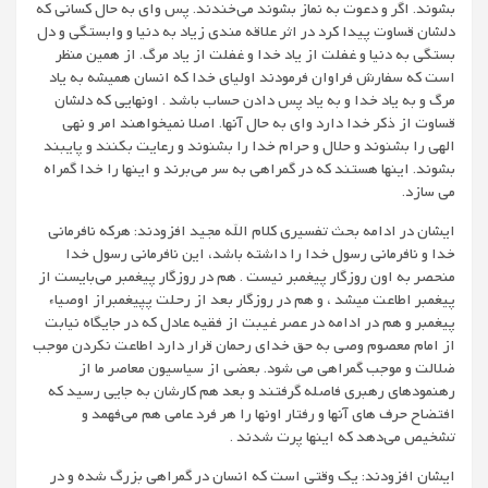
بشوند. اگر و دعوت به نماز بشوند می‌خندند. پس وای به حال کسانی که
دلشان قساوت پیدا کرد در اثر علاقه مندی زیاد به دنیا و وابستگی و دل
بستگی به دنیا و غفلت از یاد خدا و غفلت از یاد مرگ. از همین منظر
است که سفارش فراوان فرمودند اولیای خدا که انسان همیشه به یاد
مرگ و به یاد خدا و به یاد پس دادن حساب باشد . اونهایی که دلشان
قساوت از ذکر خدا دارد وای به حال آنها. اصلا نمیخواهند امر و نهی
الهی را بشنوند و حلال و حرام خدا را بشنوند و رعایت بکنند و پایبند
بشوند. اینها هستند که در گمراهی به سر می‌برند و اینها را خدا گمراه
می سازد.
ایشان در ادامه بحث تفسیری کلام الله مجید افزودند: هرکه نافرمانی
خدا و نافرمانی رسول خدا را داشته باشد، این نافرمانی رسول خدا
منحصر به اون روزگار پیغمبر نیست . هم در روزگار پیغمبر می‌بایست از
پیغمبر اطاعت میشد ، و هم در روزگار بعد از رحلت پپیغمبراز اوصیاء
پیغمبر و هم در ادامه در عصر غیبت از فقیه عادل که در جایگاه نیابت
از امام معصوم وصی به حق خدای رحمان قرار دارد اطاعت نکردن موجب
ضلالت و موجب گمراهی می شود. بعضی از سیاسیون معاصر ما از
رهنمودهای رهبری فاصله گرفتند و بعد هم کارشان به جایی رسید که
افتضاح حرف های آنها و رفتار اونها را هر فرد عامی هم می‌فهمد و
تشخیص می‌دهد که اینها پرت شدند .
ایشان افزودند: یک وقتی است که انسان در گمراهی بزرگ شده و در