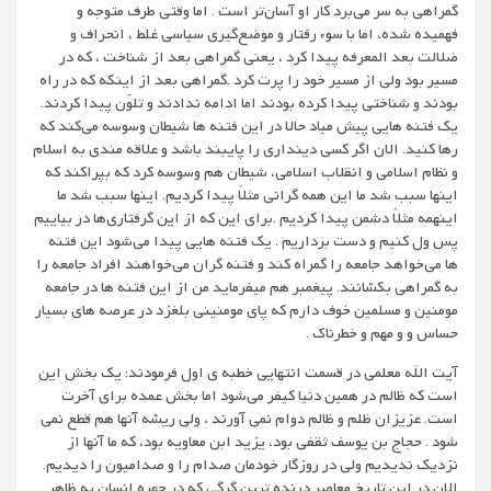
گمراهی به سر می‌برد کار او آسان‌تر است . اما وقتی طرف متوجه و
فهمیده شده، اما با سوء رفتار و موضع‌گیری سیاسی غلط ، انحراف و
ضلالت بعد المعرفه پیدا کرد ، یعنی گمراهی بعد از شناخت ، که در
مسیر بود ولی از مسیر خود را پرت کرد .گمراهی بعد از اینکه که در راه
بودند و شناختی پیدا کرده بودند اما ادامه ندادند و تلوّن پیدا کردند.
یک فتنه هایی پیش میاد حالا در این فتنه ها شیطان وسوسه می‌کند که
رها کنید. الان اگر کسی دینداری را پایبند باشد و علاقه مندی به اسلام
و نظام اسلامی و انقلاب اسلامی، شیطان هم وسوسه کرد که بپراکند که
اینها سبب شد ما این همه گرانی مثلاً پیدا کردیم. اینها سبب شد ما
اینهمه مثلاً دشمن پیدا کردیم .برای این که از این گرفتاری‌ها در بیاییم
پس ول کنیم و دست برداریم . یک فتنه هایی پیدا می‌شود این فتنه
ها می‌خواهد جامعه را گمراه کند و فتنه گران می‌خواهند افراد جامعه را
به گمراهی بکشانند. پیغمبر هم میفرماید من از این فتنه ها در جامعه
مومنین و مسلمین خوف دارم که پای مومنینی بلغزد در عرصه های بسیار
حساس و و مهم و خطرناک .
آیت الله معلمی در قسمت انتهایی خطبه ی اول فرمودند: یک بخش این
است که ظالم در همین دنیا کیفر می‌شود اما بخش عمده برای آخرت
است. عزیزان ظلم و ظالم دوام نمی آورند ، ولی ریشه آنها هم قطع نمی
شود . حجاج بن یوسف ثقفی بود، یزید ابن معاویه بود، که ما آنها از
نزدیک ندیدیم ولی در روزگار خودمان صدام را و صدامیون را دیدیم.
الان در این تاریخ معاصر درنده ترین گرگی که در چهره انسان به ظاهر