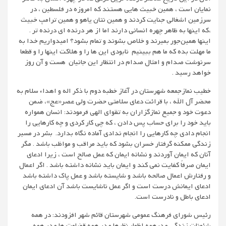
نمایان است ، همین خبیث هایی هستند که امروزه در فلسطین ، در
سرزمین اشغالی جنایت کردند و همین نتان یاهو و همین ترامپ خبیث
،که اینها به ظاهر چهره انسانی دارند اما از هر درنده ای درنده تر .
اینها همین‌جور بمیرند و خلاص بشوند و تمام بشود؟ امیدواریم خدا به
ما مهلت بده که ما هم ببینیم نابودی این ها را و هلاکت اینها را و قطعا
سرنوشت صدام و امثال صدام در انتظار این جانیان هست و آن روز
خواهد رسید .
خطیب نمازجمعه شهرستان در آغاز خطبه دوم با ذکر اله و اهداء سلام به
محضر آل الله ، با قرائت دعای سلامتی حضرت ولی عصر«عج»، ضمن
دعوت خود و جمیع نمازگزاران به تقوای الهی فرمودند: انسان همواره
باید خود را برای حساب پس دادن ، که چی کار کردی و چه کارهایی را
انجام دادی چه کارهایی را انجام ندادی آماده نگاه بدارد. بشر در مسیر
زندگی ممکنه گرفتار خسران بشود که باید مراقب و مواظب باشد . مگر
آنان که ایمان آوردند و نشانه ایمان که عمل صالح است ، زیرا ادعای
ایمان صرفاً کفایت نمی کند و ایمان باید نشانه داشته باشد . اگر اعمال
و رفتارش اعمال صالحه باشد و شایسته باشد و عمل پاک داشته باشد
ادعای ایمانش درست است و اگر عمل ناشایست باشد آن ادعای ایمان
ادعای باطل و نادرست است.
رئیس شورای فرهنگ عمومی شهرستان قائم شهر افزودند: در همه
شئونات زندگی و درهمه اظهار نظرها و در همه قضاوت ها و در همه