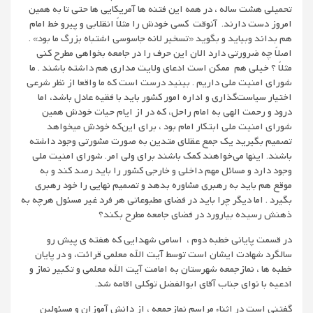
تحمیلی هشت ساله ، در همه این فتنه ها آمریکایی ها حتی تا به همین
امروز دست دارند. آنوقت کسی خودش را مثلاً انقلابی و پیرو خط امام
هم بداند وبیاید و بگوید «تسخیر لانه جاسوسی اشتباه بزرگ ما بود» .
اصلاً چه ضرورتی دارد الان این حرف را در جامعه بخواهی مطرح کنی
مثلاً ؟ خیلی هم ممکن است ادعای ولایت مداری هم داشته باشند . ما
شورای امنیت ملی داریم . بینید درست است که ما واقعا از نظر شرعی
اختیار سیاست‌گذاری و اداره امور کشور باید با فقیه عادل باشد، اما
درود و رحمت الهی به امام راحل، که در از ایام حیات خودش همین
شورای امنیت ملی ابتکار امام بود ، برای این‌که خودش میخواهد
تصمیم بگیرید یک جمع عقلای متدین به صورت مشورتی وجود داشته
باشند. اینها می‌خواهند کمک باشند برای ولی امر. شورای امنیت ملی
وجود دارد و مسائل مهم داخلی و خارجی کشور را باید رصد کند و به
موقع هم باید به رهبری مشاوره بدهد و تصمیم نهایی را خود رهبری
بگیرد . اما دیگر چرا باید در فضای مطبوعاتی هر فرد غیر مسئول هرچه به
ذهنش رسیده بیارورد در فضای جامعه مطرح بکند؟
در قسمت پایانی خطبه دوم ، اسامی شهدایی که هفته ی پیش رو
سالگرد شهادت ایشان است توسط آیت الله معلمی قرائت، و در پایان
خطبه ها ، نمازجمعه شهرستان به امامت آیت الله معلمی و تکبیر نماز و
ادعیه با نوای جناب آقای ابوالفضل توکلی اقامه شد.
گفتنی است در اثناء مراسم نمازجمعه ، از دانش آموزان و مسئولین