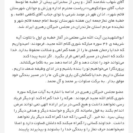
آقای شهاب شادمند آغاز ، و پس از سخنرانی پیش از خطبه ها توسط
جناب آقای سوادکوهی«»ریاست محترم اداره ورزش و جوانان شهرستان
قائم شهر»، اذان ظهر در موعد شرعی با نوای جناب آقای کاظمی اقامه ، و
خطبه های نمازجمعه این هفته شهرستان توسط امام جمعه قائم شهر و
نماینده مردم استان مازندران در مجلس خبرگان رهبری ایراد شد.
ابوالشهیدین آیت الله علی معلمی در آغاز خطبه ی اول با تلاوت آیه
شریفه ی 46 سوره مبارکه شوری کلام الله مجید، فرمودند: امیدواریم
که خدایا رحمان همه‌ی ما را از همه گمراهی و ضلالت محفوظ بدارد. خدا
نکند که انسان در مسیر گمراهی قرار بگیرد . اگر تنبه پیدا کند
می‌تواند خود را نجات دهد و اگر ادامه دهد سر به ناکجا می‌کشاند.
پروردگارا می‌خواهیم تو را بنده باشیم و در ادای وظیفه ضعف داریم ،
مشکل داریم ،خدایا کمکمان کن یاری مان کن. ما را در مسیر بندگی خود
موفق بدار . به برکت صلوات بر محمد و آل محمد .
عضو مجلس خبرگان رهبری در ادامه با اشاره به آیات مبارکه سوره
شوری کلام الله مجید فرمودند : هرکه را خدا گمراه کند او دیگر فریاد
رسی نخواهد داشت و هیچ کسی در برابر اراده الهی نمی تواند عرض
اندام بکند به قول عامیانه. کار دیگر و خواسته دیگر و هدفی دیگر را
پیش ببرد . نه خیر . آن کسی را که خدا گمراه کند دیگر یار نخواهد
داشت . خداوند کسانی را گمراه میکند که دلشان قساوت دارد و اصلا
نمیخواهند حرف نماز را و بندگی خدا را بشنوند و بپذیرند پایبند