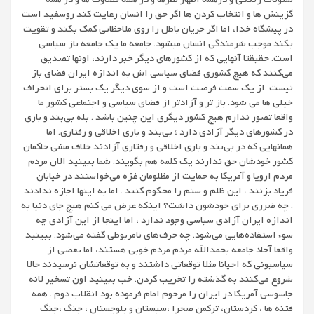
گزینش ها و انتخاب کردن ها اگر حق را انسان رعایت کند روسفید است
در پیشگاه خدا، اما اگر جریان باطل را روی ملا‌حظاتی کمک بکند و تقویت
بکند موجب شرمندگی انسان میشود. جامعه ما یک جامعه باز سیاسی
است. حقیقتا آنهایی که از کشورهای دیگر خبر دارند، اونها تصدیق
می‌کنند که هیچ کشوری فضای سیاسی اش به اندازه ایران فضای باز
نیست .از یک سمت فرصت است و از سوی دیگر یک بستر برای انحراف
خیلی ها می شود. باز تر و آزادتر از فضای سیاسی و اجتماعی کشور ما
واقعا تصور ندارم هیچ کشور دیگری این چنین باشد . بله بی‌بند و باری
در کشورهای دیگر آزادی دارد ؛ بی‌بند و باری اخلاقی و رفتاری. اما
همانهایی که در بی‌بند و باری اخلاقی و رفتاری آزادند خلاف مشی حاکمان
کشور خودشان حق ندارند یک کلمه هم بگویند. شما ببینید الان مردم
مردم اروپا و آمریکا به حمایت از مظلومان غزه می‌خواستند در خیابان
فریاد بزنند ، این ظلم و ستم را محکوم کنند . اما به اینها اجازه ندادند
. چه ضرری برای خودشون داشت؟ اینکه عرض می کنم هیچ جای دنیا به
اندازه ایران آزادی سیاسی وجود ندارد ، اما اینجا از این آزادی چه
سوء استفاده‌هایی می‌شود. چه حرف‌های نامربوطی گفته می‌شود. ببینید
واقعا آحاد جامعه بحمدالله مردم مردم خوبی هستند، اما بعضی از
سیاسیونی که احیانا مثلا توقعاتی داشتند و به توقعاتشان نرسیدند حالا
شروع می‌کنند به گذشته را تخریب کردن. خب ببینید اون تسخیر لانه
جاسوسی آمریکا در ایران را مرحوم امام فرموده بود انقلاب دوم . همه
فتنه ها ، کردستان، ترکمن صحرا ،سیستان و بلوچستان ، جنگ ،جنگ