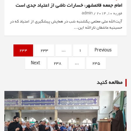
امام جمعه قائمشهر: خسارات ناشی از اعتیاد جدی است
فوریه 10, 2014
admin
آیت‌الله علی معلمی یکشنبه شب در همایش پیشگیری از اعتیاد که در
حسینیه عاشقان ثارالله این…
صفحه‌بندی
234
233
…
1
Previous
نوشته‌ها
Next
238
…
235
مطالعه كنيد