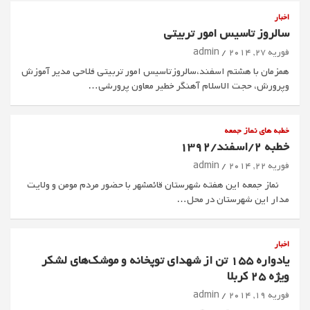
اخبار
سالروز تاسيس امور تربيتي
فوریه 27, 2014
admin
همزمان با هشتم اسفند،سالروزتاسیس امور تربیتی فلاحی مدیر آموزش
وپرورش، حجت الاسلام آهنگر خطیر معاون پرورشی…
خطبه های نماز جمعه
خطبه 2/اسفند/1392
فوریه 22, 2014
admin
نماز جمعه این هفته شهرستان قائمشهر با حضور مردم مومن و ولایت
مدار این شهرستان در محل…
اخبار
یادواره 155 تن از شهدای توپخانه و موشک‌های لشکر
ویژه 25 کربلا
فوریه 19, 2014
admin