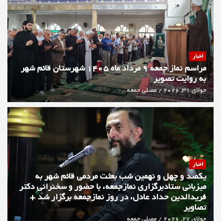
اخبار
مراسم نماز جمعه 9 مرداد ماه 1405 شهرستان قائم شهر
به روایت تصویر
جولای 31, 2026
مصلی جمعه
اخبار
یکصد و چهل و نهمین شب بعثت مردمی قائم شهر به
میزبانی ستادبرگزاری نمازجمعه، با حضور و سخنرانی دکتر
فریدالدین حداد عادل، در روز نمازجمعه برگزار شد +
تصاویر
جولای 27, 2026
مصلی جمعه