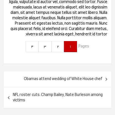
ligula, vulputate id auctor vel, commodo sed tortor. Fusce
malesuada, lacus at venenatis aliquet, elit leo dignissim
diam, sit amet tempus neque tellus sit amet libero. Nulla
molestie aliquet faucibus. Nulla porttitor mollis aliquam.
Praesent et egestas lectus, non sagittis mauris. Nunc
quis placerat felis, id eleifend orci. Curabitur diam metus,
viverra sit amet lacinia eget, hendrerit id tortor.
4
3
2
1
Pages:
راهبری
Obamas attend wedding of White House chef
نوشته
NFL roster cuts: Champ Bailey, Nate Burleson among
victims