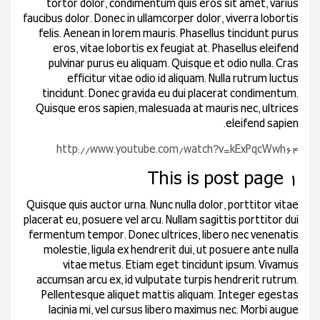
tortor dolor, condimentum quis eros sit amet, varius
faucibus dolor. Donec in ullamcorper dolor, viverra lobortis
felis. Aenean in lorem mauris. Phasellus tincidunt purus
eros, vitae lobortis ex feugiat at. Phasellus eleifend
pulvinar purus eu aliquam. Quisque et odio nulla. Cras
efficitur vitae odio id aliquam. Nulla rutrum luctus
tincidunt. Donec gravida eu dui placerat condimentum.
Quisque eros sapien, malesuada at mauris nec, ultrices
eleifend sapien.
http://www.youtube.com/watch?v=kExPqcWwh64
This is post page 1
Quisque quis auctor urna. Nunc nulla dolor, porttitor vitae
placerat eu, posuere vel arcu. Nullam sagittis porttitor dui
fermentum tempor. Donec ultrices, libero nec venenatis
molestie, ligula ex hendrerit dui, ut posuere ante nulla
vitae metus. Etiam eget tincidunt ipsum. Vivamus
accumsan arcu ex, id vulputate turpis hendrerit rutrum.
Pellentesque aliquet mattis aliquam. Integer egestas
lacinia mi, vel cursus libero maximus nec. Morbi augue