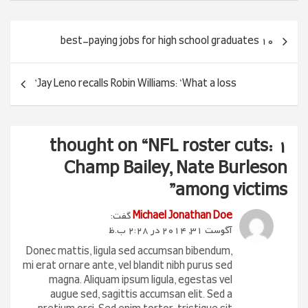
راهبری
10 best-paying jobs for high school graduates
نوشته
Jay Leno recalls Robin Williams: ‘What a loss’
NFL roster cuts:
1 thought on “
Champ Bailey, Nate Burleson
”
among victims
Michael Jonathan Doe
گفت:
آگوست 31, 2014 در 2:28 ب.ظ
Donec mattis, ligula sed accumsan bibendum,
mi erat ornare ante, vel blandit nibh purus sed
magna. Aliquam ipsum ligula, egestas vel
augue sed, sagittis accumsan elit. Sed a