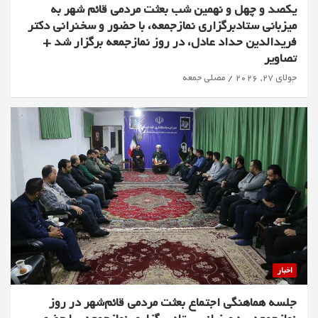
یکصد و چهل و نهمین شب بعثت مردمی قائم شهر به
میزبانی ستادبرگزاری نمازجمعه، با حضور و سخنرانی دکتر
فریدالدین حداد عادل، در روز نمازجمعه برگزار شد +
تصاویر
جولای 27, 2026
مصلی جمعه
اخبار
جلسه هماهنگی اجتماع بعثت مردمی قائم‌شهر در روز