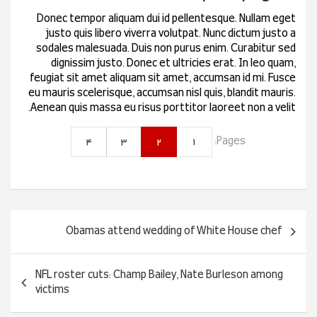
Donec tempor aliquam dui id pellentesque. Nullam eget
justo quis libero viverra volutpat. Nunc dictum justo a
sodales malesuada. Duis non purus enim. Curabitur sed
dignissim justo. Donec et ultricies erat. In leo quam,
feugiat sit amet aliquam sit amet, accumsan id mi. Fusce
eu mauris scelerisque, accumsan nisl quis, blandit mauris.
Aenean quis massa eu risus porttitor laoreet non a velit.
4
3
2
1
Pages:
راهبری
Obamas attend wedding of White House chef
نوشته
NFL roster cuts: Champ Bailey, Nate Burleson among
victims