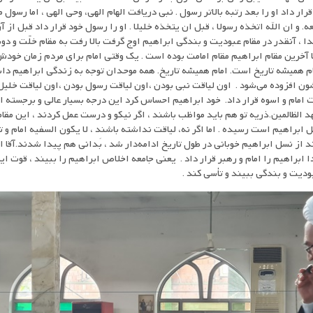
ار داد او را بعد رتبه بالاتر رسول . نبی دریافت الهام الهی، وحی الهی ، اما رسول م
. و ان الله اتخذه رسولا ، قبل ان یتخذه خلیلا . او را رسول خود قرار داد قبل از آ
، آنقدر در مقام عبودیت و بندگی ابراهیم اوج گرفت بالا رفت به مقام خلّت و دوس
ما آخرین مقام ابراهیم مقام امامت بوده است . یک وقتی امام برای مردم زمان خودش
م همیشه تاریخ است. امام همیشه تاریخ. همه موحدان توجه به زندگی ابراهیم داش
ون افزوده می‌شود . اون لیاقت نبی بودن ،اون لیاقت رسول بودن ،اون لیاقت خلیل
ت امام و اسوه قرار داد. خود ابراهیم احساس کرد این درجه بسیار عالی و برجسته 
هد الظالمین.ذریه تو هم باید مواظب باشند ، اگر نیکو و درست عمل کردند ، این مقا
سل ابراهیم است رسیده . اما اگر نه، لیاقت نداشته باشند ، لا یکون السفیه امام و 
از نسل ابراهیم خوبانی در طول تاریخ ادامه‌دار شد ، بَدانی هم پیدا شدند.آقا اما
 ابراهیم را امام و رهبر قرار داد . یعنی جامعه اخلاص ابراهیم را ببیند ، قوت ایم
ودیت و بندگی ببیند و تأسی کند .