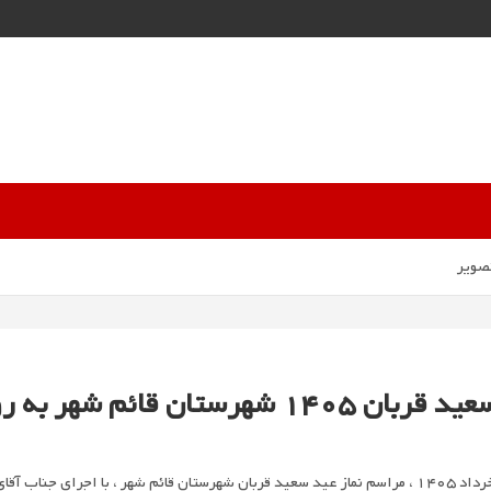
ن قائم شهر به روایت تصویر
پیش از ظهر چهارشنبه مورخ 6 خرداد 1405 ، مراسم نماز عید سعید قربان شهرستان قائم شهر ، با اجرا