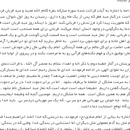
بیایند.
ه با اشاره به آیات قرائت شده سوره مبارکه بقره کلام الله مجید و عید قربان فرم
است .در کنار عید فطر که پس از یک ماه روزه داری ، رسیدن به روز اول شوال، عید
که ماموریت پیدا کرد فرزندش را قربانی کند. امروز با اینکه روز عید قربان است
عا یه دگرگونی در وجود انسان ایجاد می‌کند. قربانی برای همه مستحب است البته 
 قربانی بعد از نماز عید مستحب است و سه قسمت کردن گوشت قربانی و یک قسم
 اهل خانه و برای خودشون برداشتن . به خاطر بیارید که خدای تو ابراهیم را آزم
ب امامت برای کل عالم برای همه آیندگان. امام یک وقتی مال زمان خودش است ، ا
 توفیق درک و فهم نکته‌های قرآنی رو به ما مرحمت بکند و در پیروی از اولیا خدا 
ن در آغاز خطبه دوم با ذکر اله و اهداء سلام به محضر آل الله ، با قرائت دع
ن به تقوای الهی، در ادامه فرمودند: خدای ما بسیار رحیم است خدای ما بسیار کر
رای اوست جامعه دینی ما چقدر اهمیت می‌دهد؟ چقدر ما عقبیم. چقدر ما ضعف د
به سرعت مشکل از جامعه ما برطرف بشود . اما در برابر دعوت خدا ،در برابر دعوت ا
ی لبیک گفتن داریم . حقیقتاً حیف است حیف است که نماز عید استقبال تام نشود ، 
ر هم به همین شکل است . همه جا مشکل داریم . مومنین آنچه که وظیفه ایمانیست 
ه . چه خوش بی مهربانی هر دو سر بی ، که یک سر مهربانی دردسر بی . باید خدا رو
ن گاه توقع استجابت دعا داشت .
 اشاره به بیانی از امام صادق«ع» فرمودند: به درستی که خدا اتخذ ابراهیم عبداً ق
م مثل یه آدم معمولی مثل دیگران اما استثنایی در بندگی خدا. وقتی که در بندگی 
یعنی الهامات غیبی وحی بر دلش نازل بشود. و ان الله اتخذه نبیا قبل ان یتخذه رسول