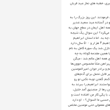
ری، خطبه های نماز عید قربان
1 سوره مبارکه بقره کلام الله مجید، فرمودند: این روز بزرگ را به
و در آستانه عید سعید غدیر
مه اهل ایمان در سطح جهان به
می‌کرد؟ این سوال یک نتیجه
ه بد. اما داستان ابراهیم
دقیقاً ۲۵۰۰ سال قبل از میلاد مسیح اتفاق افتاد. الانه تاریخ میلادی 2026 ، یعنی در واقع از داستان خلیل خدا ابراهیم ۴ هزار و ۵۰۰ سال دارد
 قرآن کریم که ۱۴۰۰ سال قبل بر پیغمبر اسلام نازل شد یک سوره کامل به نام
م در تمام قرآن آمده است. با همین مقدمه کوتاه به چه
ی همه اهل عالم شد ؛ میگن
پیراهن مثلاً مخصوص جوون‌ها
 و برادر جوان امیرالمومنین
یر قابل تحمل برای آدم‌های
نم .گفتن توبه نکنی تو رو
ستند ابراهیم را ببرند به
 رها از منجنیق آمد خلیل،
با یکی کار من افتاده است و
حسبی ما السوال؟ ؛ او دارد
م‌های معمولی حتی مومنین مخلص