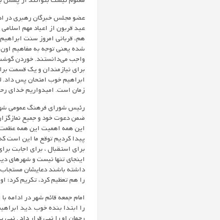
معلوم نیست بتوانند از پسش بر 
عضو مجلس خبرگان رهبری در ادام
عید قربون از اعیاد مهم اسلامی 
هم، قربانی امروز سنت ابراهیم 
شده یعنی توجه به مفاهیم اون د
واجب می‌دانستند. خوردن گوشت
برای نیازمندان و یک قسمت برای
ابراهیم خوب امتحان پس داد. لق
زمان است. امیدواریم خدای رحمان
رئیس شورای فرهنگ عمومی شهرستا
ضمن دعوت خود و جمیع نمازگزارا
این همه اهمیت این همه عظمت ب
پیدا کردیم توقع ما این است که 
برای استقبال ، برای اجابت برا
اینجای تنها نیست و شهرهای دیگ
داشته باشند دعایشان مستجاب بش
را هم تعظیم کرد، تکریم کرد؛ او
امام جمعه قائم شهر در ادامه با
را ابتدا بنده خوب .دید ابراهی
رحمان او را نبی قرار داد . نبی 