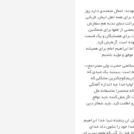
ودند: اعمال متعددی دارد روز
 برای همه اهل ایمان. قربانی
 قرائت دعای ندبه هم سفارش
بعضی از فقها برای متمکنین
ت برای همسایگان و یک قسمت
وده است .آزمایش کرد.
ما ابراهیم امام برای همیشه
موفق و مؤید باشیم.
ای سلامتی حضرت ولی عصر«عج»،
یم است. ببینید یک عیدی که
اریم.کوچکترین مشکلی که
ولیا خدا چه اندازه آمادگی
که منحصرا متاسفانه مال
اگر عمل کنند باید توقع
 اطاعت کرد. باید شعائر دین
بل ان یتخذه نبیا .خدا ابراهیم
خدا خود را نشون داد خدای
ا .قبل از آنی که ماموریت برای