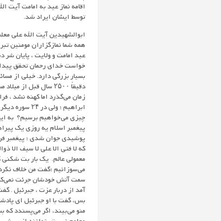
اقامه نماز عید به امامت آیت ال
توسط ایشان ایراد شد.
همه شما نمازگزاران مومنین تبر
عید امامت و ولایت ، پایان شر 
خواست خدای رحمان تحقق پیدا ک
بسیار بزرگی دارد. خیلی از مسا
چیزی می‌خواهیم برسیم؟ به این 
پیغمبر اسلام یه روزی یک پیراه
پوشیدی جوان شدی ؛ پیغمبر فرمود
که لا فتی الا علی لا سیف الا ذو
معمولی عالم. یک بار بت شکنی کر
می‌سوزانیم ؛گفت من خلاف نکرد
سمت آتش خودشان جرئت نمی‌کردند
آمد از دربار عزت ، جبرئیل . گف
بس، گفت با او جبرئیل ای پادشا
منو می‌بیند، اگر می‌پسندد که 