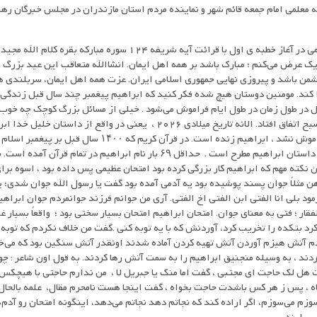
له معلمی امام جمعه قائم شهر و نماینده مردم استان مازندران در مجلس خبرگان رهب
ابوالشهیدین آیت الله علی معلمی در آغاز خطبه ی اول با قرائت آیه شریفه 24
یک عرض می‌کنم ؛ مبارک باشد بر همه اهل ایمان. انشاالله متعاقب این عید بزرگ 
دشمن باشد و پیروزی نهایی جمهوری اسلامی ایران. عزت همه اهل ایمان، سربلندی ه
ند. مومنین دوستان هیچ شده فکر کنید که ابراهیم پیغمبر چند سال قبل زندگی 
ئل در طول زمان در طول ایام فراموش می‌شود . خیلی از مسائل بزرگ کوچک چه خوب چ
زمان می‌گذرد اما کهنه نشد ، فراموش نشد ، ابراهیم زنده است. در
ابراهیم ؛ ولی در ۲۴ سوره دیگر داستان ابراهیم مطرح است . حداقل ۶۹ بار نام ابراهی
نکته مهم که ابراهیم کار بزرگی کرده بود امتحان عظیمی پس داده بود ، اسوه برا
ن مثلاً جوان پسند پوشیده بود یه آدمی آمده بود گفت یا رسول الله جوان شدی؛ 
 بلی انا الفتی ابن الفتی اخ الفتی. آری من جوانم فرزند جوانمردم جوان ابراهیم
الفقار ؛ فتی به معنای جوان. امتحان ابراهیم امتحان بسیار سختی بود ؛ واقعاً بسیار غ
د بتکده را تخریب کرد، آوردنش که با یه توبه کنی .گفت من خلاف نکردم که توبه ک
م آتش هیزم آوردن آتش تهیه کردن آماده شدند اونقدر آتش سنگین بود که می‌خوا
 ، به وسیله منجنیق ابراهیم را به سمت آتش رها کردند. به قول اون شاعر : چون
ت هل لک حاجت ای مجتبی ، گفت اما منک یا جبریل لا ، من ندارم حاجتی با هیچکس، 
ه ، پس ز هر کس باشدت حاجت بخواه ، گفت اینجا هست نامحرم مقال، علمه بالحال 
بسوزم می‌سوزم، اگر اراده کند که نجاتم دهد نجاتم می‌دهد، اینگونه امتحان رو آد