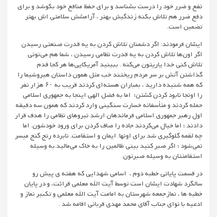
نفع و ضرر خود را درست بشناسد و برای حفظ منافع خود بکوشد و برای
دفع ضرر هم تلاش بکنه زندگیش بهتر ، آرامشش سلامتی اش بهتر
تضمین است.
ایشان فرمودند: اگر دشمنان تلاش کردن به یه قدرت صنعتی رسیدن
اگر اون‌ها تلاش کردن به یه قدرت نظامی رسیدن ، شما هم می‌تونی
تلاش کنی خدا یاریتون می‌کنه . ببینید آمریکایی‌ها هر کجا قدم
گذاشتن آتش بر سر مردم ریختند خب مثل همون داستان هیروشیما را
که همه شنیده دارید ، بمباران هسته‌ای کردند قریب به ۶۰ هزار نفر
را اونجا نابود کردن کشتن؛ اما به فضل الهی اینجا به جمهوری اسلامی
حمله کردند و متأسفانه خسارت سنگینی وارد کردند که همون سه دقیقه
اول رهبر جمهوری اسلامی فرماندهان ارشد نیروهای نظامی را هدف قرار
دادند ؛ اما خیال می‌کردند جاده را صاف کردن برای ورود خودشون. اما
چه لقمه گلوگیری شد برای اونها. ایمان و استقامت. نابرده رنج گنج میسر
نمی‌شود ؛ اگر صبر کنید بینی ظالمین را به خاک می‌مالید.به وسیله
استقامتتان به وسیله صبرتون.
در قسمت پایانی خطبه دوم ، اسامی شهدایی که هفته ی پیش رو
سالگرد شهادت ایشان است توسط آیت الله معلمی قرائت، و در پایان
خطبه ها ، نمازجمعه شهرستان به امامت آیت الله معلمی و تکبیر نماز و
ادعیه با نوای جناب آقای محمد مهدی قربانی اقامه شد .