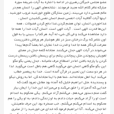
عضو مجلس خبرگان رهبری در ادامه با اشاره به آیات شریفه سوره
مبارکه غافر کلام الله مجید فرمودند : نشانه‌های الهی را انسان هم در
عالم هستی دارد می‌بیند، زمین ستارگان طلوع خورشید غروب خورشید .
اینها آیات آفاقیه آیات انفسی جسم انسان نفس کشیدن انسان ،
غذاخوردن انسان، توان هضم کردن غذا دفع کردن فضولات ، همه
این‌ها قدرت الهی است . آیات الهی است. انسان آیات خدا را همه جا
دارد مشاهده می‌کند و فی کل شیء له آیه. هر کجا را ببینی یا به قول
اون شاعر که برگ درختان سبز در نظر هوشیار هر ورقش دفترریست
معرفت کردگار همه جا خدا و قدرت خدا نمایان.اما بعضاً آدم‌ها پیدا
می‌شوند در آیات الهی جدل می‌کنند. مجادله کلمه جدل در معنای
لغویش پیچوندن مثل پیچاندن پشم برای ریسمان بافتن ریسمان درست
کردن یا پارچه بافتن اما در اصطلاح عرف عامیانه ، جدل یعنی بگو مگو
این بگو مگو گاهی انسان حق می‌گوید گاهی هم باطل است می‌گوید. لذا
در هر دو سمت این تعبیر در قرآن آمده است . خدا به پیغمبر خطاب
می‌کند اینا اهل مجادله‌اند، شما هم با اینا مجادله کن، اما به روش نیکو
و پسندیده .مثل ابراهیم خلیل که آمده بود مقابل نمرود گفت که
خدایی که آدمیزاد را خلق می‌کند و می‌میراند این خدا را ایمان بیار
گفت منم دستور می‌دهم ، می‌کشم آزاد می‌کنم . یکی محکوم به اعدام
است او را آزاد می‌کنم، حیات دادم به او زندگی دادم؛ به او یکی را هم
محکوم به اعدام می‌کنم می‌کُشم ، خب مسخره بود این حرف ماهیتش،
اما جدل می‌کنه ، آناً ابراهیم فرمود که خدای من خورشید را از مشرق