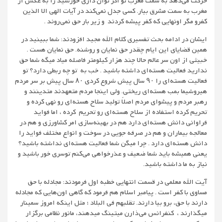
حرکت می‌دهد به سمت مغرب تو اگر توان داری خورشید را به عکس از
مغرب به سمت مشرق بیار. کسی جدل نمی‌کند در آیات الهی الا الذین
کفرو مگر اونهایی که کفر پیشه کردند و زیر بار حق نمی‌روند .
ایشان در ادامه بحث تفسیری کلام الله مجید افزودند: شما ببینید در
همین قضایای این ایام چقدر حق نمایان و روشنه. حق نمایان هست .
خبیثی از اون سر عالم حالا چند هزار کیلومتر فاصله میاد میگه شما حق
ندارید فعالیت هسته‌ای داشته باشید . خب به تو چه ربطی دارد؟ تو
فعالیت هسته‌ای را ۹۰ سال پیش شروع کردی ۸۰ سال پیش بر سر مردم
هیروشیما بمب هسته‌ای ریختی. ولی اینجا مردم متعهدند متدینند و
رهبر مردم و پیشوای مردم اصلاً تولید سلاح هسته‌ای رو نهی کرده و
تحریم کرده استفاده از سلاح هسته‌ای رو تحریم کرده ، اما فواید
فراوانی دانش هسته‌ای دارد هم در بهینه‌سازی امر کشاورزی و هم در
معالجه بیماران و هم در صرفه جویی در سوخت و انواع مختلف فواید را
دانش هسته‌ای دارد . چرا میگن شما فعالیت هسته‌ای نداشته باشید؟
یعنی همیشه باید شما ضعیف و عذرخواهی می‌کنم توسری خور باشید و
نیاز به ما داشته باشید.
آیت الله معلمی در قسمت انتهایی خطبه اول فرمودند: مجادله با حق
مساوی با کفر است . پیامبر اسلام هم فرمود که گاهی اون‌هایی که مجادله
دارند با حق، برو بیا دارند. تقلبهم فی البلاد ؛ مثل اینکه امروز سمینار
میگذارند ، کنفرانس می‌ذارن میتینگ میدهند، مانور نظامی برگزار