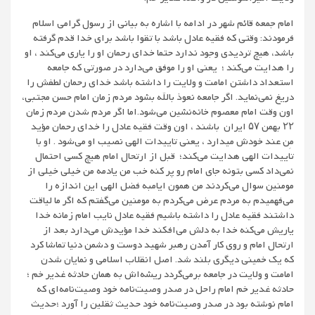
امام جمعه قائم شهر در ادامه با اشاره به بیانی از رسول گرامی اسلام
فرمودند: وقتی که فقیه عادل باشد با تقوا باشد برای خدا قدم گرفته
باشد، هیچ تردیدی وجود ندارد حتما خدای رحمان او را یاری می‌کند ، او
را هدایت می‌کند ؛ یعنی او را موفق می‌دارد در صورتی که جامعه
استعداد داشتن امامت و ولایت را داشته باشد خدای رحمان لطفش را
دریغ نمی‌نماید. اگر جامعه نعوذ بالله بشود مردم زمان امام حسن مجتبی،
اون وقت امام معصوم خانه‌نشین می‌شود.اما اگر مردم شدن مردم زمان
۲۲ بهمن ۵۷ ایران باشند ، اون وقت فقیه عادل را خدای رحمان مؤید
مِن عند خودش میدارد ، یعنی تاییدات الهی نصیب او می‌شود . او با
تاییدات الهی هدایت می‌کند؛ قبل از ارتحال امام هیچ کسی احتمال
نمی‌داد کسی بتونه جای امام رو پر کنه خب من یادمه من خیلی خیلی از
مومنین سوال می‌کردند من همون ایامبه فضل الهی این اندازه را
می‌فهمیدم به مردم عرض می‌کردم به مومنین می‌گفتم که اگر ما لیاقت
داشتند فقیه عادل را داشته باشیم فقیه عادل نایب امام زمانه خدا
یاریش می‌کنه خدا به دلش می‌افکند خدا مؤیدش می‌دارد بعد از
ارتحال امام و روی کار آمدن رهبر شهید دوست و دشمن دنیا تماشا کرد
که یک خمینی دیگری بلند شد. اصل انقلاب اسلامی و نمایان شدن
امامت و ولایت در جامعه برمی‌گردد ریشه‌اش به همان حادثه غدیر خم ؛
حادثه غدیر خم امام راحل در صدر وصیت‌نامه خود وصیت‌نامه‌ای که
امام نوشته بود در صدر وصیت‌نامه خود حدیث ثقلین را آورد ؛حدیث