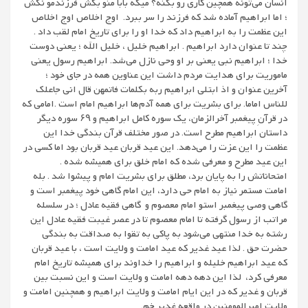
انسان می‌تونه همچین کاری رو بکنه؟ میگه بابا منو بکش فرزندمو نکش
؛ اما ابراهیم آماده شد که فرزند را سر ببرد. اوج اخلاص اوج اخلاص
این عظمت را به ابراهیم داد که خدا او را برای تاریخ امام لقب داد .
چند تا عنوان دارد ابراهیم . ابراهیم خلیل ، خلیل الله ؛ یعنی دوست
خدا ؛ ابراهیم نبی یعنی بر او وحی نازل می‌شد. ابراهیم رسول یعنی
ماموریت برای هدایت مردم داشت این عناوین همه در جای خود ؛
آخرین عنوان و اذ ابتلی ابراهیم ربه بکلمات فاتمهن قال انی جاعلک
للناس اماما. برای بشریت برای همه آدم‌ها ابراهیم امام است .امامی که
در قرآنِ پیغمبر آخرالزمان، یک سوره کامل ابراهیم و ۶۹ سوره دیگر
داستان ابراهیم مطرح است. در صور مختلف قرآن بندگی خدا این
عظمت را این عزت را می‌دهد. این عید قربان عید قربان بود اما کسی در
این عید مطرح و معرفی شده که امام خلق برای همیشه شده .
امتحاناتش را به پایان برد، مطلق برای بشریت امام و پیشوا شد . بله
امامت مستمر نیاز به امام حی دارد، این امام گاهی خود پیغمبر است و
گاهی وصی پیغمبر استو امام معصوم و گاهی فقیه عادل ؛ در سلسله
مراتب از رسول گرفته تا امام معصوم تا در عصر غیبت فقیه عادل این
رشته به خدا منتهی می‌شود به پاکی به تقوا به صداقت به بندگی
حضرت حق . لذا عید غدیر که عید امامت و ولایت است ، با عید قربان
که عید ابراهیم خلیله و ابراهیم را خداوند برای همیشه تاریخ امام
معرفی کرد، لذا این دهه دهه امامت و ولایت است و این نسبت بین
قربان و غدیر که در این ایام امامت و ولایت ابراهیم و همچنین امامت و
ولایت امیرالمومنین در واقعه غدیر خم.