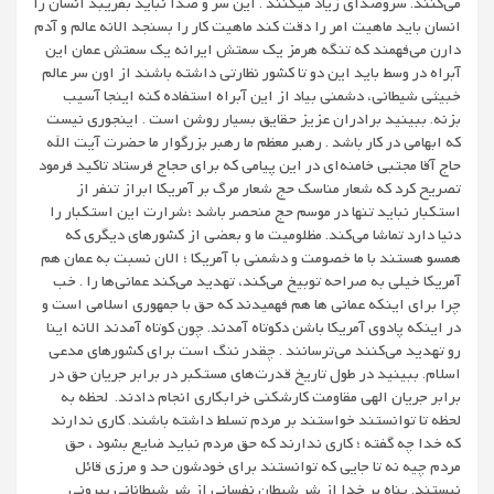
می‌کنند. سروصدای زیاد میکنند . این سر و صدا نباید بفریبد انسان را
انسان باید ماهیت امر را دقت کند ماهیت کار را بسنجد الانه عالم و آدم
دارن می‌فهمند که تنگه هرمز یک سمتش ایرانه یک سمتش عمان این
آبراه در وسط باید این دو تا کشور نظارتی داشته باشند از اون سر عالم
خبیثی شیطانی، دشمنی بیاد از این آبراه استفاده کنه اینجا آسیب
بزنه. ببینید برادران عزیز حقایق بسیار روشن است . اینجوری نیست
که ابهامی در کار باشد . رهبر معظم ما رهبر بزرگوار ما حضرت آیت الله
حاج آقا مجتبی خامنه‌ای در این پیامی که برای حجاج فرستاد تاکید فرمود
تصریح کرد که شعار مناسک حج شعار مرگ بر آمریکا ابراز تنفر از
استکبار نباید تنها در موسم حج منحصر باشد ؛شرارت این استکبار را
دنیا دارد تماشا می‌کند. مظلومیت ما و بعضی از کشورهای دیگری که
همسو هستند با ما خصومت و دشمنی با آمریکا ؛ الان نسبت به عمان هم
آمریکا خیلی به صراحه توبیخ می‌کند، تهدید می‌کند عمانی‌ها را . خب
چرا برای اینکه عمانی ها هم فهمیدند که حق با جمهوری اسلامی است و
در اینکه پادوی آمریکا باشن دکوتاه آمدند. چون کوتاه آمدند الانه اینا
رو تهدید می‌کنند می‌ترسانند . چقدر ننگ است برای کشورهای مدعی
اسلام. ببینید در طول تاریخ قدرت‌های مستکبر در برابر جریان حق در
برابر جریان الهی مقاومت کارشکنی خرابکاری انجام دادند. لحظه به
لحظه تا توانستند خواستند بر مردم تسلط داشته باشند. کاری ندارند
که خدا چه گفته ؛ کاری ندارند که حق مردم نباید ضایع بشود ، حق
مردم چیه نه تا جایی که توانستند برای خودشون حد و مرزی قائل
نیستند. پناه بر خدا از شر شیطان نفسانی از شر شیطانانی بیرونی