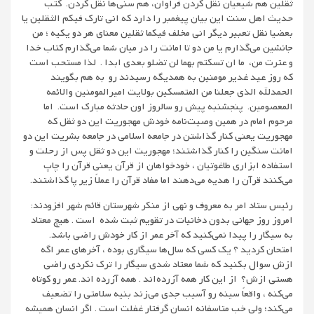
ثقلین هم شیعیان نقل کردن فراوان، هم سنی‌ها نقل کردن. کتب
حدیث اهل سنت این بیان پیغمبر را دارد که انی تارک فیکم الثقلین یا
بعضیا نقل تعبیر دیگر انی مخلف فیکما ثقلین معنای هر دو یکیه ؛ من
جانشین می‌گذارم یا من دو تا امانت را در میان شما می‌گذارم کتاب خدا
و عترت من، ما ان تسکتم بهما لن تضلو بعدی ابدا . لذا مستحب است
که روز عید غدیر مومنین به همدیگه رسیدند رو به هم بگویند
الحمدلله الذی جعلنا من المتمسکین بولایت امیرالمومنین والائمه
المعصومین. پنجشنبه پیش رو سالروز اون حادثه مبارک است. اما
مرحوم امام در همین وصیت‌نامه خودش مهجوریت این دو ثقل که
مهجوریت یعنی کنار گذاشتن در جامعه اسلامی در جامعه بشریت این دو
امانت سنگین را کنار گذاشتند؛ مهجوریت این دو ثقل پس از رحلت و
استفاده ابزاری طاغوتیان ، خودخواهان از قرآن یعنی قرآن را چاپ
می‌کنند قرآن را هدیه می‌دهند اما مفاد قرآن را عملاً زیر پا گذاشتند.
رئیس ستاد امر به معروف و نهی از منکر شهرستان قائم شهر افزودند:
امروز روز جهانی بدون دخانیات در تقویم ثبت شده است . هیچ معتاد
به سیگار را پیدا نمی‌کنید که آخر عمر از کار خودش راضی باشد.
امتحان کردید ؟ یک کسی که سال‌ها سیگاری بوده ، آخرهای عمر اگه
ازش سوال بکنید که شما معتاد شدی سیگار را ترک نکردی راضی
هستی ازش؟ از این کار همه آزرده‌اند . همه آزرده اند. عمر رو کوتاه
می‌کنه ، واقعاً سینه رو آسیب جدی می‌زند بنیه سلامتی را تضعیف
می‌کند؛ ولی خب متاسفانه انسان گرفتار غفلت است . اگر انسان همیشه