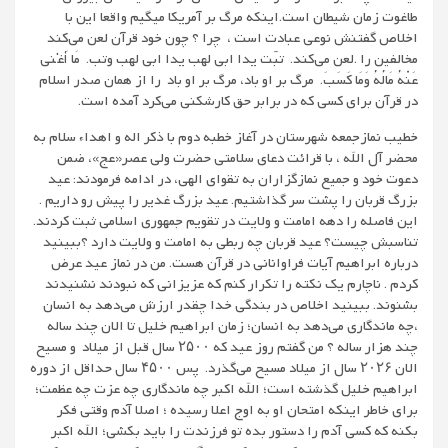
طاغوت زمان شیطان است.اینکه مرگ بر آمریکا میگیم واقعا این با
اخلاص گفتنش نوعی عبادت است ، چرا ؟ چون خود قرآن لعن می‌کند
مخالفین را .لعن می‌کند. تبّت یدا ابی لهب یدا ابی لهب وتب. مَا أَغْنَى
عَنْهُ مَالُهُ وَمَا كَسَبَ. مرگ بر او باد، مرگ بر او باد را از همان صدر اسلام
در قرآن برای کسی که در برابر حق کارشکنی می‌کرد آمده است.
خطیب نمازجمعه شهرستان در آغاز خطبه دوم با ذکر اله و اهداء سلام به
محضر آل الله ، با قرائت دعای سلامتی حضرت ولی عصر«عج»، ضمن
دعوت خود و جمیع نمازگزاران به تقوای الهی، در ادامه فرمودند: عید
بزرگ قربان را پشت سر گذاشتیم. عید بزرگ غدیر را پیش رو داریم .
این فاصله را دهه امامت و ولایت در تقویم جمهوری اسلامی ثبت کردند.
تناسبش چیست؟ عید قربان چه ربطی به امامت و ولایت دارد ؟ببینید
درباره ابراهیم آیات فراوانانی در قرآن هست. من در نماز عید عرض
کردم . ناچارم یک نکته را تکرار کنم که عزیزانی که نبودند نشنیدند
بشنوند. ببینید اخلاص در بندگی خدا چقدر ارزش می‌دهد به انسان
،چه ماندگاری می‌دهد به انسان؛ زمان ابراهیم خلیل تا الان چند ساله
چند هزار ساله ؟ من گفتم روز عید که ۲۵۰۰ سال قبل از میلاد و مسیح
الان ۲۰۲۶ سال از میلاد مسیح می‌گذرد. پس ۴۵۰۰ سال حداقل از دوره
ابراهیم خلیل گذشته است؛ الله اکبر چه ماندگاری چه عزت چه عظمت؛
برای خاطر اینکه امتحان او به اوج اعلا رسیده ؛ اصلا آدم وقتی فکر
بکنه که کسی آدم را دستور بده تو فرزندت را باید بکشی؛ الله اکبر