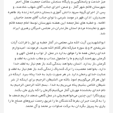
میز خدمت و پاسخگویی و پایگاه سنجش سلامت جمعیت هلال احمر
شهرستان قائم شهر آغاز ، و ضمن اجرای جناب آقای شهاب شادمند، و
پس از اجرای گروه سرود دانش آموزی دبستان دخترانه زنده یاد طاهره
مجیدیان، اذان ظهر در موعد شرعی با نوای جناب آقای محمد حاجیان
اقامه ، و خطبه های نمازجمعه این هفته شهرستان توسط امام جمعه قائم
شهر و نماینده مردم استان مازندران در مجلس خبرگان رهبری ایراد
شد.
ابوالشهیدین آیت الله علی معلمی در آغاز خطبه ی اول با قرائت آیات
شریفه‌ی 4 و 5 سوره مبارکه غافر کلام الله مجید، فرمودند: امیدوارم
خدای رحمان همه ما را موفق بدارد در عمل از ثواب و فضل الهی و
کرمش بهره‌مند گردیم و ما را مشمول عذاب و عقاب شدن به لطف و
کرمش باز بدارد. انسان بخواهد بندگی کند باز هم نیاز به لطف خدا
دارد، بخواهد معصیت را ترک کندپاک زندگی کند باز هم نیاز به لطف و
عنایت خدای رحمان دارد .در هر صورت باید به خدا پناه ببرد. اینکه در
اول هر کار می‌گوییم اعوذ بالله من الشیطان الرجیم برای اینکه از شر
شیطان خلاص بشیم پناه می‌بریم به خدا ، بسم الله الرحمن الرحیم به
نام خدای بخشنده مهربان آغاز می‌کنیم کارمان را که یاری مان بکند.
پروردگارا این چنین می‌خواهیم ولی در عمل گاهی ضعف داریم ضعف ما
را به کرمت جبران بفرما گذشتگان ما را غریق رحمت نیروهای مسلح ما را
یاری به پیروز بگردان به برکت صلوات بر محمد و آل محمد.